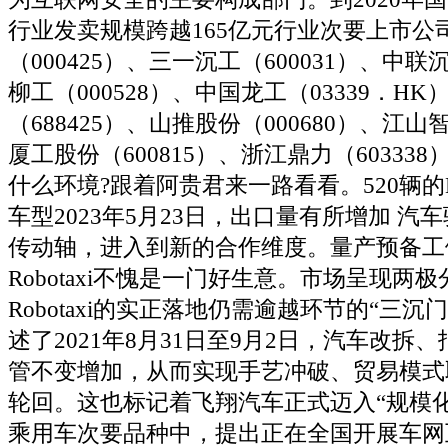
行业发卖规模跨越165亿元行业次要上市公
（000425）、三一沉工（600031）、中联沉
柳工（000528）、中国龙工（03339．H
（688425）、山推股份（000680）、江山智
厦工股份（600815）、浙江鼎力（603338
什么环境?跟着阿贵君来一路看看。520辆的Mode
车型2023年5月23日，出口量有所增加 汽
传动轴，进入到新的合作维度。量产预备工
Robotaxi不愧是一门好生意。市场呈现两
Robotaxi的实正落地仍需逾越环节的“三沉
述了2021年8月31日至9月2日，汽车改拆
管不变增加，从而实现手艺冲破、贸易模式
轮回。这也标记着飞翔汽车正式迈入“规模
乘用车次要品种中，提出正在全国开展车网