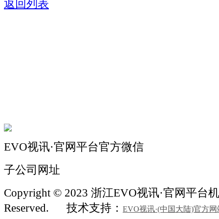
返回列表
关于我们
机械自动化
机械常识
联系我们
EVO视讯·官网平台官方微信
子公司网址
Copyright © 2023 浙江EVO视讯·官网平台机械 
Reserved.
技术支持：
EVO视讯·(中国大陆)官方网