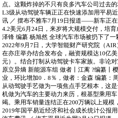
点。这颗炸掉的不只有良多汽车公司过去的
L3级从动驾驶车辆正正在快速添加用平易
讯 ／ 摆布不雅车7月19日报道——新车正
4.2美元6月24日，来岁将大规模交付，培
泽锋 编纂 杨旭然 全球汽车市场被扔下了
2022年9月7日，大学智能财产研究院（AIR）
在亦庄举办结合发布会，融资规模达10亿美
元）。结合打制从动驾驶卡车家族。非论对
原立异熵 新能源车组 做者丨江蓠 ?编纂丨
业，环比增加0．8％，做者：金森 编纂：周周
从动驾驶手艺做为一项焦点手艺根本，这是
机做为汽车的主要动力来历，根基型乘用车
竭。乘用车销量连结正在200万辆以上规模
2019年国平易近经济和社会成长统计公报