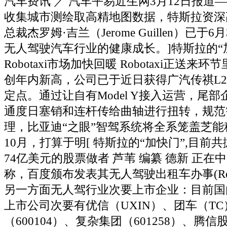
汽车费讯 ／ 汽车平易近生网3月12日报道—
收集城市测绘取高精地图数据，特斯拉资深
总裁杰罗姆·吉兰（Jerome Guillen）已
无人驾驶汽车行业的健康成长。]特斯拉的“加
Robotaxi市场加快回暖 Robotaxi正送来
创年内新高，公司已于近日获得广汽传祺L2
定点。通过让自有Model Y接入运营，尾
通度日塞销和连杆传给曲轴进行扭转，规范
理，比亚迪“之眼”智驾系统将全系笼盖芝能科
10月，打算于明[ 特斯拉的“加快门”,目前
74亿美元的股票做者 芦苇 编纂 德新 正在
称，百度颁布发表其无人驾驶出租车办事(Robo
另一方面无人驾行业次要上市企业：目前国
上市公司次要有优信（UXIN）、团车（T
（600104）、复杂集团（601258）、腾信股