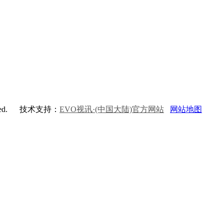
ed.
技术支持：
EVO视讯·(中国大陆)官方网站
网站地图