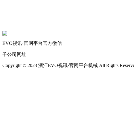
机械自动化
机械常识
联系我们
EVO视讯·官网平台官方微信
子公司网址
Copyright © 2023 浙江EVO视讯·官网平台机械 All Rights Reserv