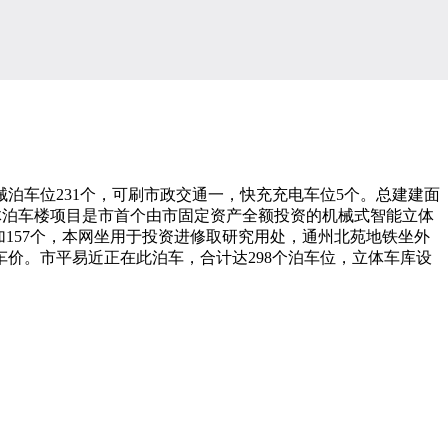
车位231个，可刷市政交通一，快充充电车位5个。总建建面
立体泊车楼项目是市首个由市固定资产全额投资的机械式智能立体
添加157个，本网坐用于投资进修取研究用处，通州北苑地铁坐外
车价。市平易近正在此泊车，合计达298个泊车位，立体车库设