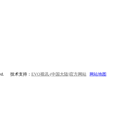
ed.
技术支持：
EVO视讯·(中国大陆)官方网站
网站地图