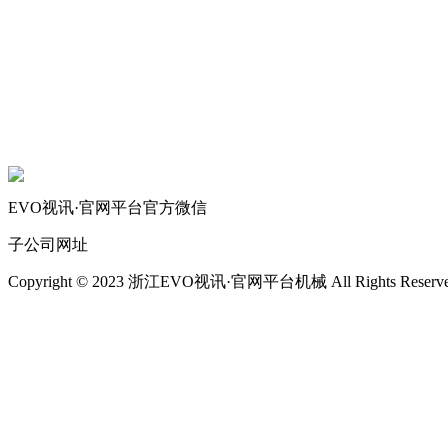
关于我们
机械自动化
机械常识
联系我们
EVO视讯·官网平台官方微信
子公司网址
Copyright © 2023 浙江EVO视讯·官网平台机械 All Rights Reserv