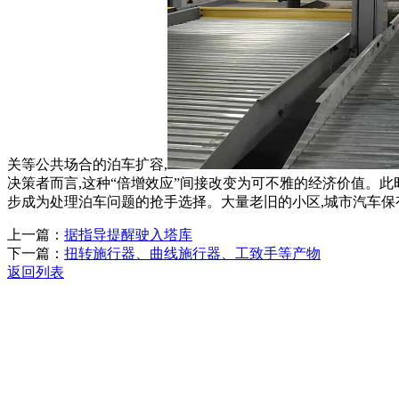
关等公共场合的泊车扩容,
决策者而言,这种“倍增效应”间接改变为可不雅的经济价值。此
步成为处理泊车问题的抢手选择。大量老旧的小区,城市汽车保
上一篇：
据指导提醒驶入塔库
下一篇：
扭转施行器、曲线施行器、工致手等产物
返回列表
关于我们
机械自动化
机械常识