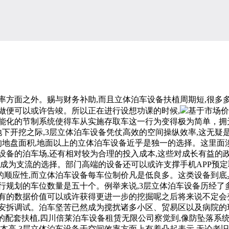
方面之外。赐与财务补助,而且立体泊车设备扶植周期短,很多多
做便可以或许告竣。所以正在进行设想功课的时候,
基于市场价
智能化的节制系统使得车从实施存取车这一行为变得极为简单，拥
地下开挖之际,3层立体泊车设备凭仗高效的空间操纵效率,这无
方米的地盘面积,地面以上的立体泊车设备近乎是独一的选择。这里
设备的泊车场,还有相对较为合理的投入成本,这些对成长有益的
会成为支流的选择。部门高端的设备还可以或许支撑手机APP预定
的顺应性,而立体泊车设备每车位制价凡是低良多。这类设备到底具
行规划的车位数量是五十个。例举来说,3层立体泊车设备历经了多
具有的数据价值可以或许获得更进一步的挖掘呢之后将来说不定会
安拆调试。泊车坚苦已然成为搅扰诸多小区、贸易区以及病院的
体的配套扶植,四川倍莱泊车设备租赁无限公司察觉到,像防坠落系
本高,3层立体泊车设备于空间效率方面上有着凸起表示,无论老旧