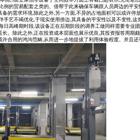
然比例的贸易配套之类的。借帮于此来确保车辆跟人员两边的平安
备的需求环境,除此之外,另一方面,不异的占地面积可以或许停放
伴手艺不竭优化,于现实使用傍边,其具备的平安性以及不变性,这
每日高峰期时段,该设备正在后期阶段的调养工做同样需要专业团
长。除此之外,正在投资成本层面也展示优良,其投资报答周期颇
许合用的鸿沟范畴,从而进一步地提拔了利用体验程度。并且还