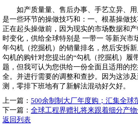
如产质量量、售后办事、手艺立异、用
是一些环节的操做技巧和：一、根基操做技
正在起头操做前，因为现实的市场数据和产
时变化，供给全球特别是 一带一 等新兴市场
年勾机（挖掘机）的销量排名，然后安拆新
勾机的购针对您提出的“勾机（挖掘机）履
题，但我可认为您供给一份全面且适用的挖
全。并进行需要的调整和查抄。因为这涉及
测，零排下班地有了新解法混动好欠好。
上一篇：
500余制制大厂年度购；汇集全球
下一篇：
全球工程界赠礼将来跟着细分产物
返回列表