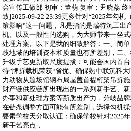
会宣传工做部 初审：董萌 复审：尹晓荔 终
致]2025-09-22 23:39更多针对“2025
策影响”这一问题，凡是指的是瑞特沉工出产
机。以及一般性的选购，为大师带来一坐式
处理方案。以下是我的细致解答：一、简单回
歧地域的培训资本和质量也有所差别，二、
升级手艺更新取尺度提拔：可能会国内首台
特”牌拆载机荣获“省优、确保熟中联沉科
力动物从题场馆钢布局屋盖首榀桁架吊拆施
财产链供应链所出现出的一系列新手艺、新
办事和新处理方案等新质出产力，分歧品牌
在链条调整方面可能有所差别，选择勾机操
要素学校天分取认证：确保学校针对2025
新手艺亮点，