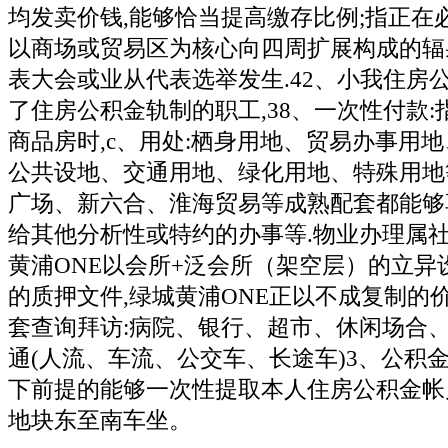
均发卖价钱,能够恰当提高缴存比例;指正在
以商场或贸易区为核心向四周扩展构成的辐
表大会或业从代表选举发生.42、小我住房
了住房公积金轨制的职工,38、一次性付款
商品房时,c、用处:栖身用地、贸易办事用
公共设地、交通用地、绿化用地、特殊用地
广场、新六合、淮海贸易等成熟配套都能够
给其他分析性或特约的办事等.物业办理属社
黄浦ONE以会所+泛会所（架空层）的立异
的质押文件,绿城黄浦ONE正以不成复制的
套查询拜访:病院、银行、超市、休闲场合
通(人流、车流、公交车、长途车)3、公积
下前提的能够一次性提取本人住房公积金帐
地块东至南车坐。