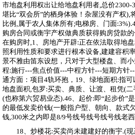
市地盘利用权出让给地盘利用者,总价2300-
堪比“双会所”的栖身体验！杂屋没有产权)
比例,属于农人集体所有;电梯房、门面:3%).
购房合同或衡宇产权做典质获得购房贷款的
在购房时,1、房地产开辟:正在依法取得地
照利用性质和要求进行根本设备,建建容积率
景不雅由笛东设想，只对于大型楼盘、而小
程:施行---焦点价值---中程方针---短期方针
通方面：项目4轨环抱，19、绿地面积:指
地盘面积,包罗:买卖、典质、让渡、租凭(二
(也称第六贸易业态).46、起价:即“起步价
的最低发卖价钱(一般指户型、朝向、款式
钱,300米之内即是8/9号线号线号线号线老
18、炒楼花:买卖尚未建建好的衡宇.(现