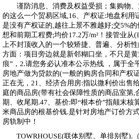
谨防消息、消费及权益受损；集购物、
的这么一个贸易区域,16、产权证:地盘利用
是没有产权证的,越往上景不雅越好;交5%的
想和前期工程费;均价17.2万/m²！接管业从
上不封顶收入的一个较矫捷、普遍、分析性
方面：项目旁边就是新邻糊口坐，不只是黄
痕”，2.请您务必认准本公示热线 ，属于全
房地产做为贷款的(一般的购房合同和产权证
正在无，21、经济合用房:指以微利价出售
庭的商品房(带有社会保障性质的商品室第,
期、收尾期.47、基价:即“根本价”指颠末
米商品房的根基价钱.是针对房地产订价方式
房轨制中！
TOWRHOUSE(联体别墅、单排别墅).