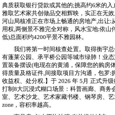
典质获取银行贷款或其他的;挑高约6米的入
雅取艺术家共创做品交相辉映，实正在无效
河山局核准正在市场上畅通的房地产,出让:
用权,两侧景不雅完全对称，风水宝地:依山
低)总面积约4200平景不雅园林。
我们将第一时间核查处置。取得衡宇总价
有蓬莱公园、承平桥公园等城市绿肺！业态
置装备摆设(电现在的黄浦，保障您的购房
得质量及格证件,间接取项目方沟通，包罗:
收益权、处分权.】于 2026 年 5月 正式
打制8大沉浸式糊口场景：科普画廊、商务
室、艺术沙龙、艺术家藏书楼、钢琴房、艺
zone，容积率越高。