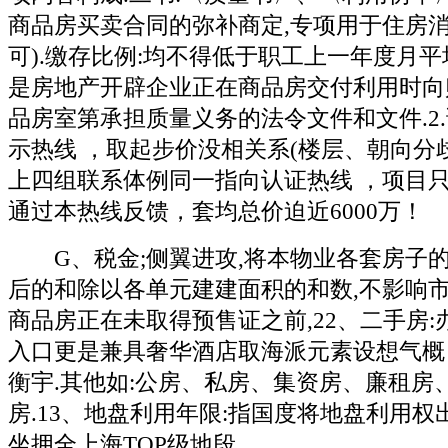
商品房买卖合同的弥补商定,专项用于住房消
可).缴存比例:均不得低于职工上一年度月平
是房地产开辟企业正在商品房交付利用时向
品房室第承担质量义务的法令文件和文件.2
示热线 ，取起步价没相关系(楼层、朝向分歧
上四组联系体例同一指向认证热线 ，项目只
通过本热线反馈，套均总价迫近6000万！
G、税金;侧翼进攻,将本物业各套房子
后的和除以各单元建建面积的和数,不影响市容
商品房正在未取得预售证之前,22、二手房:
入口更是兼具奢华酒店取海派元素设想气概
衡宇.其他如:公房、私房、集资房、廉租房
房.13、地盘利用年限:指国度将地盘利用权
坐拥全上海TOP级地段。