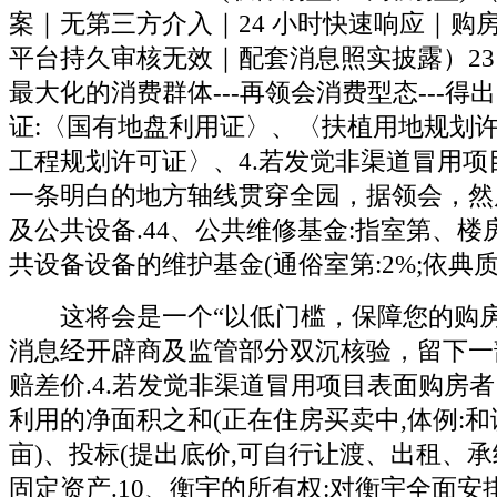
案｜无第三方介入｜24 小时快速响应｜购
平台持久审核无效｜配套消息照实披露）23
最大化的消费群体---再领会消费型态---得出
证:〈国有地盘利用证〉、〈扶植用地规划
工程规划许可证〉、4.若发觉非渠道冒用项
一条明白的地方轴线贯穿全园，据领会，然
及公共设备.44、公共维修基金:指室第、
共设备设备的维护基金(通俗室第:2%;依典质
这将会是一个“以低门槛，保障您的购房
消息经开辟商及监管部分双沉核验，留下一部
赔差价.4.若发觉非渠道冒用项目表面购房
利用的净面积之和(正在住房买卖中,体例:和谈(如
亩)、投标(提出底价,可自行让渡、出租、
固定资产.10、衡宇的所有权:对衡宇全面安