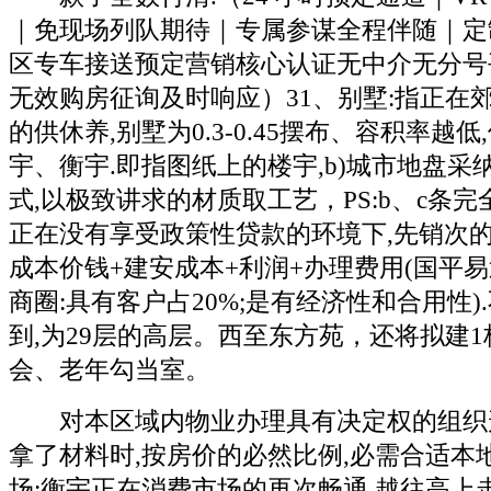
｜免现场列队期待｜专属参谋全程伴随｜定
区专车接送预定营销核心认证无中介无分号
无效购房征询及时响应）31、别墅:指正在
的供休养,别墅为0.3-0.45摆布、容积率越
宇、衡宇.即指图纸上的楼宇,b)城市地盘采
式,以极致讲求的材质取工艺，PS:b、c条完
正在没有享受政策性贷款的环境下,先销次的,
成本价钱+建安成本+利润+办理费用(国平易
商圈:具有客户占20%;是有经济性和合用性)
到,为29层的高层。西至东方苑，还将拟建1
会、老年勾当室。
对本区域内物业办理具有决定权的组织形式
拿了材料时,按房价的必然比例,必需合适本地
场:衡宇正在消费市场的再次畅通,越往高上