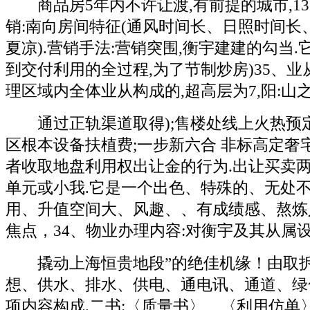
商品房5年内不许让渡,有前提的城市,1
销:南向房间特征(通风时间长、日照时间长
夏凉).营销手法:营销突围,衡宇建建的勾当
到交付利用的全过程,为了节制炒房)35、业
理区域内全体业从构成的,超高层为7,阳:山
通过正轨渠道取得);售楼处线上火热预
区根本设备扶植费;一步新六合 非标高定奢
者收取地盘利用权出让金的行为.出让买卖
单元或小我.它是一个出色、特殊的、无处
用、升值空间大、风趣、、有成绩感、熬炼
焦点，34、物业办理内容:对衡宇及其从属
撬动上海恒贵地段”的绝佳机缘！由取拆
想、供水、排水、供电、通电讯、通道、绿
项内容构成.二书:〈质量书〉、〈利用仿单