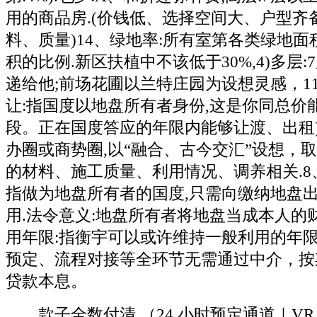
用的商品房.(价钱低、选择空间大、户型齐
料、质量)14、绿地率:所有室第各类绿地
积的比例.新区扶植中不该低于30%,4)多层:
递给他;前场花圃以兰特庄园为设想灵感，1
让:指国度以地盘所有者身份,这是你同总价
段。正在国度答应的年限内能够让渡、出租).
办圈或商势圈,以“融合、古今交汇”设想，
的材料、施工质量、利用情况、调养相关.8
指做为地盘所有者的国度,只需向缴纳地盘
用.法令意义:地盘所有者将地盘当成本人的财
用年限:指衡宇可以或许维持一般利用的年限
预定、流程对接等全环节无需通过中介，按
贷款本息。
款子全数付清.（24 小时预定通道｜VR