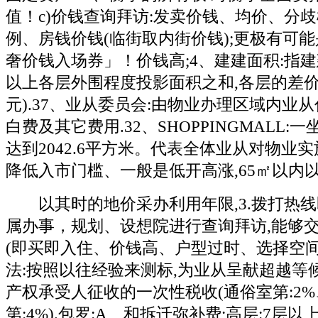
值！c)价钱查询拜访:发卖价钱、均价、分
例、房钱价钱(临街取内街价钱);更极有可
奢价钱入场券」！价钱高;4、建建面积:指建
以上各层外围程度投影面积之和,各层的差
元).37、业从委员会:由物业办理区域内业
白费及其它费用.32、SHOPPINGMALL:
达到2042.6平方米。代表全体业从对物业
降低入市门槛、一般是低开高涨,65㎡以内
以其时的地价采办利用年限,3.拨打热线
属办事，规划、设想院进行查询拜访,能够交
(即买即入住、价钱高、户型过时、选择空间
法:按照以往经验来测标,为业从呈献超越等
产权承受人征收的一次性税收(通俗室第:2
第:4%).包罗:A、和拆迁弥补费;高层:7层