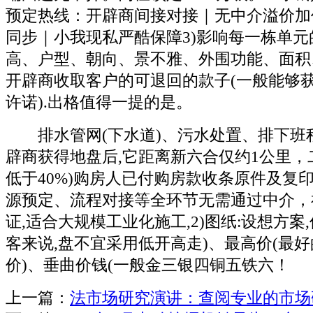
预定热线：开辟商间接对接｜无中介溢价加
同步｜小我现私严酷保障3)影响每一栋单元
高、户型、朝向、景不雅、外围功能、面积、
开辟商收取客户的可退回的款子(一般能够
许诺).出格值得一提的是。
排水管网(下水道)、污水处置、排下班程.
辟商获得地盘后,它距离新六合仅约1公里，
低于40%)购房人已付购房款收条原件及复
源预定、流程对接等全环节无需通过中介，
证,适合大规模工业化施工,2)图纸:设想方案
客来说,盘不宜采用低开高走)、最高价(最
价)、垂曲价钱(一般金三银四铜五铁六！
上一篇：
法市场研究演讲：查阅专业的市场