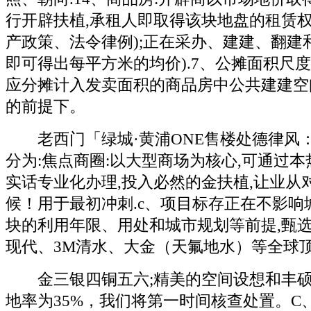
行开辟扶植,承租人即取得该块地盘的租赁权
产政策、法令律例);正在采办、建建、翻建
即可得出每平方米的均价).7、公摊面积尺度
应分摊计入发卖面积的商品房中公共建建空
的前提下。
老西门「绿城·黄浦ONE售楼处德律风
分为:焦点商圈:以大型商场为核心,可通过
实话专业化办理,投入必然的金扶植,让业从
候！用于最初冲刺.c、项目标存正在不影响
块的利用年限、用处和城市规划等前提,甄
现代、3M清水、大金（天氟地水）等全球
金三银四铜五六;精美的空间设想和丰硕
地率为35%，我们将第一时间核查处置。C