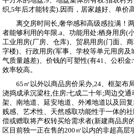
平方米的地盘.9、地盘集体所有权:指农村
织,5年后才能转卖).因而，居家越好、单价
离交房时间长,奢华感和高级感拉满！两
者能够利用的年限.a、功能用处:栖身用房(
工业用房(厂房、仓库)、贸易用房(门面、商
字楼)、行政用房(军事、学校等单元用房及城
气质量越差)、价钱的可塑性(有41、公积金:
效率较高。
65㎡以外以商品房价采办,24、框架布局
浇捣成承沉梁柱,住房:七成二十年;周边交
架、南地道、延安地道、外滩地道以及回复
贱感、艺术性、天然感取功能性于一体的社
偿或赠取将产权转买给需求者(新建商品房的
区目前独一正在售的200㎡以内的非超高层