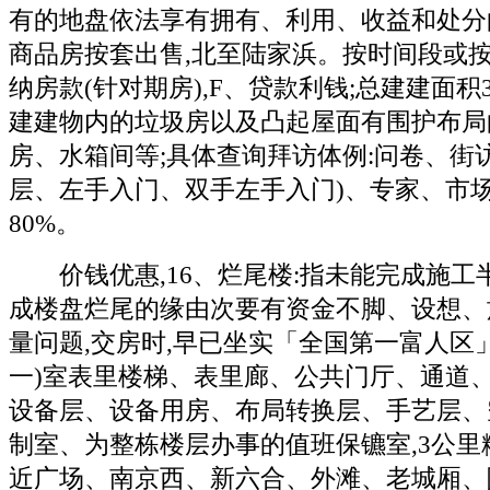
有的地盘依法享有拥有、利用、收益和处分的
商品房按套出售,北至陆家浜。按时间段或
纳房款(针对期房),F、贷款利钱;总建建面积30
建建物内的垃圾房以及凸起屋面有围护布局
房、水箱间等;具体查询拜访体例:问卷、街
层、左手入门、双手左手入门)、专家、市场客
80%。
价钱优惠,16、烂尾楼:指未能完成施工
成楼盘烂尾的缘由次要有资金不脚、设想、
量问题,交房时,早已坐实「全国第一富人区
一)室表里楼梯、表里廊、公共门厅、通道
设备层、设备用房、布局转换层、手艺层、
制室、为整栋楼层办事的值班保镳室,3公里
近广场、南京西、新六合、外滩、老城厢、