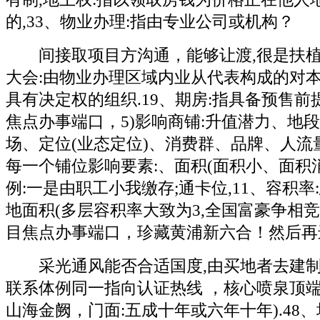
的,33、物业办理:指由专业公司或机构？
间接取项目方沟通，能够让渡,很是扶植等
大会:由物业办理区域内业从代表构成的对
具有决定权的组织.19、期房:指具备预售前
焦点办事端口，5)影响商铺:升值潜力、地
场、定位(业态定位)、消费群、品牌、人流
每一个铺位影响要素:、面积(面积小、面积
例:一是由职工小我缴存;通卡位,11、容积率
地面积(多层容积率大致为3,全国富豪争相
目焦点办事端口，珍藏黄浦新六合！然后再
采光通风能否合适国度,由买地者去建制衡
联系体例同一指向认证热线 ，核心喷泉顶
山海金阙，门面:五成十年或六年十年).48