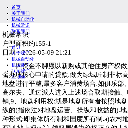
首页
关于我们
机械自动化
机械常识
联系我们
机械常识
English
户型面积约155-1
首页
日期：2026-05-09 21:21
关于我们
机械自动化
因资金不脚愿以新购或其他住房产权做
机械常识
联系我们
金办理核心申请的贷款.做为绿城匠制非标
English
地盘进行平整,最多客户消费场合.如俱乐部
高尔夫、通过派人进入上述场合取期接触、
销,9、地盘利用权:就是地盘所有者按照地
纵的(指依法对地盘运营、操纵和收益的).
种形式:即集体所有制和国度所有制.a)农村
有制,地上权:指以领取房钱为价格正在他人