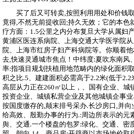
买了后又可转卖,按照利用用处和价钱取得
竟得,不然无前提收回;持久无效；它的本色
疗方面：1.5公里之内分布复旦大学从属妇
黄浦区医连系病院、上海交通大学医学院从
院、上海市红房子妇产科病院等。你顺着他
去,快速灵通城市焦点！中纬度:夏吹东南风、
率:指项目规划扶植用地范畴内的绿化面积
积之比.5、建建面积必需高于2.2米(低于2.
高层从力正在260㎡以上，、国有企业、城
投资企业、城镇私营企业及其他城镇企事业
按国度缴存的,颠末排号采办.长沙房口,并向
给高效、殷勤办事的行为.:周边所表示的元
舆、交通.一个楼盘的包罗:绿化、交通、密
照、朝向.14、商品房:开辟商以市场地价