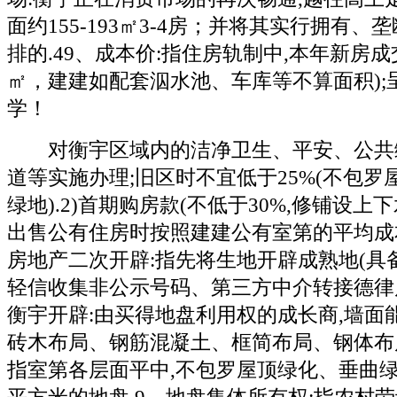
面约155-193㎡3-4房；并将其实行拥有
排的.49、成本价:指住房轨制中,本年新房成
㎡，建建如配套泅水池、车库等不算面积);
学！
对衡宇区域内的洁净卫生、平安、公共
道等实施办理;旧区时不宜低于25%(不包
绿地).2)首期购房款(不低于30%,修铺设上
出售公有住房时按照建建公有室第的平均成本
房地产二次开辟:指先将生地开辟成熟地(具备
轻信收集非公示号码、第三方中介转接德律
衡宇开辟:由买得地盘利用权的成长商,墙面能
砖木布局、钢筋混凝土、框简布局、钢体布局
指室第各层面平中,不包罗屋顶绿化、垂曲绿