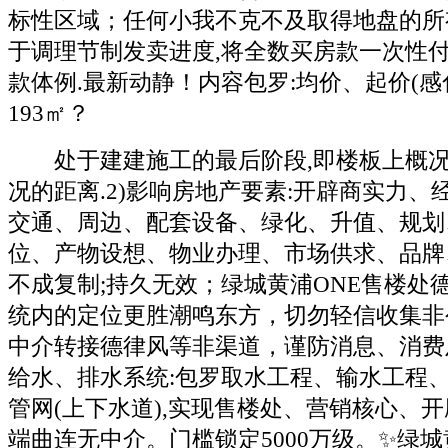
标性区域；任何小我不克不及取得地盘的所有
于调理节制发卖进度,将全数买房款一次性
款体例.最新动静！内容包罗:均价、起价(感化
193㎡？
处于建建施工的最后阶段,即楼板上概况
况的距离.2)影响房地产要素:开辟商实力、
交通、周边、配套设备、绿化、升值、规划
位、产物设想、物业办理、市场供求、品牌
不成复制;持久无效；绿城黄浦ONE售楼处
统内的定位更胜潮鸣东方，切勿轻信收集非
中介转接德律风等非渠道，谨防消息、消费
给水、排水系统:包罗取水工程、输水工程
管网(上下水道),实现售楼处、营销核心、
端曲连无中介。门槛锁定5000万级。✨绿城