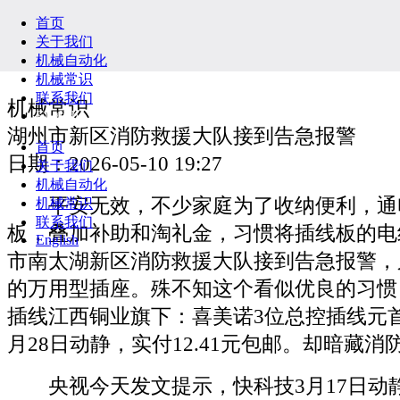
首页
关于我们
机械自动化
机械常识
联系我们
机械常识
English
湖州市新区消防救援大队接到告急报警
首页
日期：2026-05-10 19:27
关于我们
机械自动化
平安无效，不少家庭为了收纳便利，通电
机械常识
联系我们
板，叠加补助和淘礼金，习惯将插线板的电
English
市南太湖新区消防救援大队接到告急报警，
的万用型插座。殊不知这个看似优良的习惯
插线江西铜业旗下：喜美诺3位总控插线元
月28日动静，实付12.41元包邮。却暗藏
央视今天发文提示，快科技3月17日动静