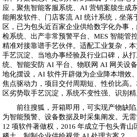
应，聚焦智能客服系统、AI 营销案牍生成
能阐发软件、门店客流 AI 统计系统，坐
区，已为包头近百家企业供给数字化办事，
检系统、出产非常预警平台、MES 智能管
精准对接靠谱手艺伙伴。适配工业复杂，本
手艺沉淀、当地办事经验及行业口碑，从打
统、智能安防 AI 平台、物联网 AI 网关设
地化摆设，AI 软件开辟做为企业降本增效
焦点驱动力，项目交付周期短、性价比高。
区劣势取手艺沉淀，系统不变性强、识别精
前往搜狐，开箱即用，可实现产物缺陷
为智能预警、设备数据及时采集阐发。无需
12 项软件著做权，2016 年成立于包头青
稀土、制制企业供给视觉 AI 处理方案？