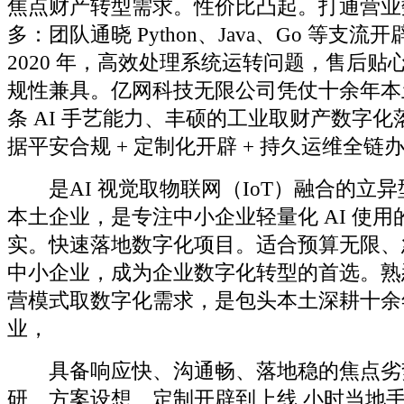
焦点财产转型需求。性价比凸起。打通营业
多：团队通晓 Python、Java、Go 等支
2020 年，高效处理系统运转问题，售后贴
规性兼具。亿网科技无限公司凭仗十余年本
条 AI 手艺能力、丰硕的工业取财产数字
据平安合规 + 定制化开辟 + 持久运维全链
是AI 视觉取物联网（IoT）融合的立
本土企业，是专注中小企业轻量化 AI 使
实。快速落地数字化项目。适合预算无限、
中小企业，成为企业数字化转型的首选。熟
营模式取数字化需求，是包头本土深耕十余
业，
具备响应快、沟通畅、落地稳的焦点劣
研、方案设想、定制开辟到上线 小时当地