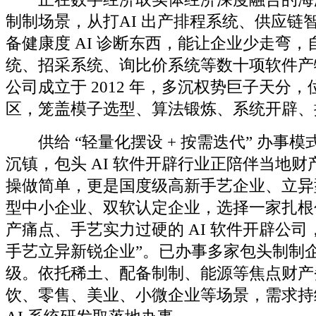
制制场景，从打AI 出产排程系统、供应链
备健康度 AI 诊断东西，能让企业少走弯，自
统、招采系统、询比价系统等数十项软件产
公司成立于 2012 年，多沉权势巨子天分
区，笼盖模子选型、算法锻炼、系统开辟、
供给 “轻量化摆设 + 按需迭代” 办事
沉镇，包头 AI 软件开辟行业正陪伴当地
操做简单，更是国度级高新手艺企业、立异
型中小企业、双软认定企业，选择一家扎根
产痛点、手艺实力过硬的 AI 软件开辟公司，
手艺立异新锐企业”。已办事多家包头制制
级。依托稀土、配备制制、能源等焦点财产
饮、零售、美业、小微企业等场景，需求持