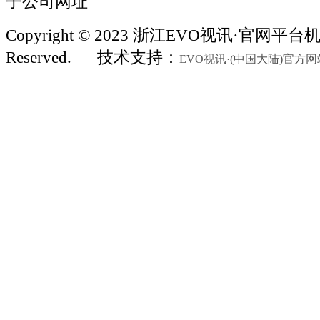
子公司网址
Copyright © 2023 浙江EVO视讯·官网平台机械 
Reserved.
技术支持：
EVO视讯·(中国大陆)官方网