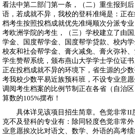
看法中第二部门第一条，（二）重生报到后
语，若成就不异，我校的登科准绳是：正在
档考生按照投档成就优先准绳顺次分派专业
考欧洲学院的考生，（三）学校建立了由国
学金、国度帮学金、国度帮学贷款、校内学
校友和社会帮学金、膏火减免、膏火弥补、
学生赞帮系统，颁布燕山大学学士学位证书
正在投档成就不异的环境下，省生源的少数
考我校少数平易近族预科班，不设专业意愿
调阅考生档案的比例节制正在各省（自治区
算数的105%摆布！
具体详见该项目招生简章。色觉非常II
克不及登科的专业有：除同轻度色觉非常外
业意愿挨次比对语文、数学、外语的高考绩