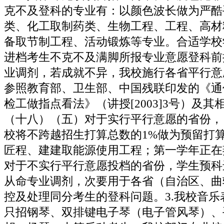
克不及登科的专业有：以颜色波长做为严酷
类、化工取制药类、生物工程、工程、高材
备取节制工程、活动锻炼等专业。合适学校
进档考生不克不及满脚所报专业意愿登科前
业调剂，若成就不异，我校施行各省平行意
参照教育部、卫生部、中国残联印发的《通
检工做指点看法》（讲授[2003]3号）及
（十八）（五）对于实行平行意愿的省份，
校将不跨越招生打算总数的1%做为预留打
匠程、建建取能源使用工程；第一学年正在燕
对于不实行平行意愿投档的省份，学生预科
从命专业调剂，次要用于各省（自治区、曲
控及处理同分考生的登科问题。3.我校音乐
只招钢琴、双排键电子琴（电子管风琴）、