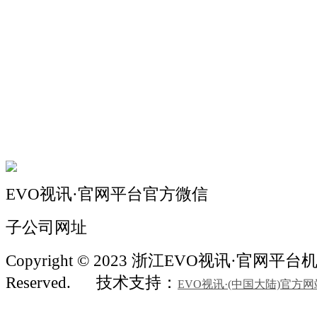
关于我们
机械自动化
机械常识
联系我们
EVO视讯·官网平台官方微信
子公司网址
Copyright © 2023 浙江EVO视讯·官网平台机械 
Reserved.
技术支持：
EVO视讯·(中国大陆)官方网