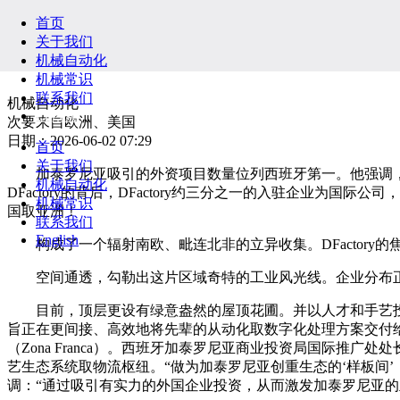
首页
关于我们
机械自动化
机械常识
联系我们
机械自动化
English
次要来自欧洲、美国
日期：2026-06-02 07:29
首页
关于我们
加泰罗尼亚吸引的外资项目数量位列西班牙第一。他强调，Lluís
机械自动化
DFactory的背后，DFactory约三分之一的入驻企业
机械常识
国取亚洲！
联系我们
English
构成了一个辐射南欧、毗连北非的立异收集。DFactory的
空间通透，勾勒出这片区域奇特的工业风光线。企业分布正在各
目前，顶层更设有绿意盎然的屋顶花圃。并以人才和手艺投资为
旨正在更间接、高效地将先辈的从动化取数字化处理方案交付给
（Zona Franca）。西班牙加泰罗尼亚商业投资局国际推广处
艺生态系统取物流枢纽。“做为加泰罗尼亚创重生态的‘样板间’，
调：“通过吸引有实力的外国企业投资，从而激发加泰罗尼亚的