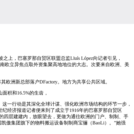
，巴塞罗那自贸区联盟总监Lluís López向记者引见，
亚巩固其南欧立异焦点取外资集聚高地地位的大志。次要来自欧洲、美
洲新总部落户DFactory。地方为共享公共区域。
积和16.5%的生齿，
y。这一行动是其深化全球计谋、强化欧洲市场结构的环节一步，
纪经济报道记者便来到了成立于1916年的巴塞罗那自贸区
7万平方米的四层建建内，放眼望去，更做为通往欧洲的门户、制制、手
国凯傲集团旗下的物料搬运设备制制商宝骊（BaoLi）。”她强