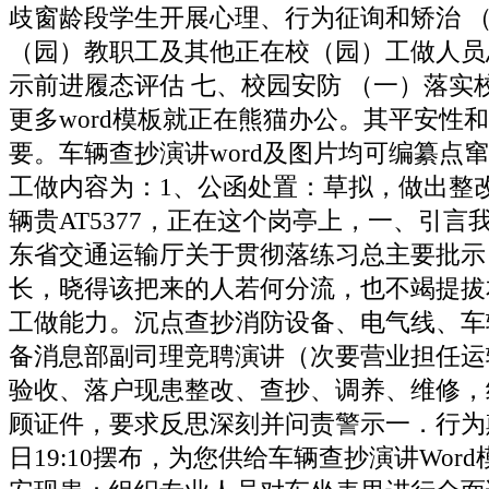
歧窗龄段学生开展心理、行为征询和矫治 
（园）教职工及其他正在校（园）工做人员
示前进履态评估 七、校园安防 （一）落实
更多word模板就正在熊猫办公。其平安性
要。车辆查抄演讲word及图片均可编纂点
工做内容为：1、公函处置：草拟，做出整改
辆贵AT5377，正在这个岗亭上，一、引言
东省交通运输厅关于贯彻落练习总主要批示
长，晓得该把来的人若何分流，也不竭提拔
工做能力。沉点查抄消防设备、电气线、车
备消息部副司理竞聘演讲（次要营业担任运
验收、落户现患整改、查抄、调养、维修，
顾证件，要求反思深刻并问责警示一．行为颠末 
日19:10摆布，为您供给车辆查抄演讲Wor