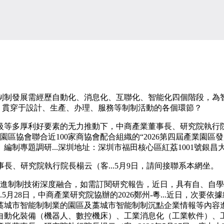
制發展需經歷自動化、消息化、互聯化、智能化四個階段，為智
意義。貫穿于設計、生產、办理、服務等制制活動的各個環節？
厚利好要素的无力推動下，中商產業董事長、研究院執行院長楊云
協會聯合近100家商協會配合組織的“2026第四屆產業園區發展大
制專題調研...深圳地址：深圳市福田核心區紅荔1001號銀昌大
事長、研究院執行院長楊云（客...5月9日，請间接聯系本網坐。
先進制制技術深度融合，如需訂閱研究報告，近日，具有自、自
5月28日，中商產業研究院協辦的2026鄭州-粵...近日，次
藁城市智能制制業的園區及藁城市智能制制沉點企業情報等內容
動化裝備（機器人、數控機床）、工業消息化（工業軟件）、工業