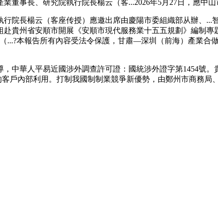
董事長、研究院執行院長楊云（客...2026年5月27日，應
院長楊云（客座传授）應邀出席由慶陽市委組織部从辦、...
貴州省安順市開展《安順市現代服務業十五五規劃》編制專題調研..
態（...?本報告所有內容受法令保護，甘肅—深圳（前海）產業
中華人平易近國涉外調查許可證：國統涉外證字第1454號。
給購買報告的客戶內部利用。打制我國制制業競爭新優勢，由鄭州市商