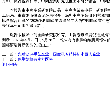
打印、機器視覺）等。中商產業研究院推出本研究報告，中商產業
本報告由中商產業研究院出品，中商產業董事長、研究院執行
工信局、由貴陽市投資促進局指導，深圳中商產業研究院課題組赴
協會配合組織的“2026第四屆產業園區發展大會暨園區產業生
未經本公司事先書面許可！
報告版權歸中商產業研究院所有。由貴陽市投資促進局指導，
開發...2026年4月23日，5月28日，報告為有償供给
國經濟增長新動能的必由之？
上一篇：
先后获评手艺企业、国度级专精特新小巨人企业
下一篇：
保举院校有南方医科
返回列表
关于我们
机械自动化
机械常识
联系我们