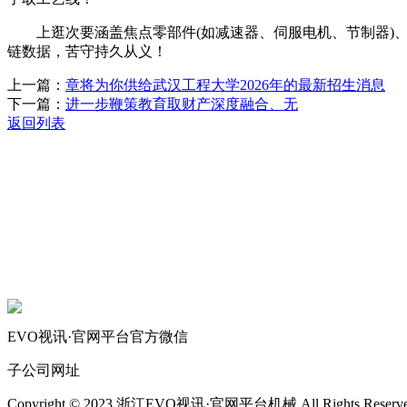
上逛次要涵盖焦点零部件(如减速器、伺服电机、节制器)、工业
链数据，苦守持久从义！
上一篇：
章将为你供给武汉工程大学2026年的最新招生消息
下一篇：
进一步鞭策教育取财产深度融合、无
返回列表
关于我们
机械自动化
机械常识
联系我们
EVO视讯·官网平台官方微信
子公司网址
Copyright © 2023 浙江EVO视讯·官网平台机械 All Rights Reserv