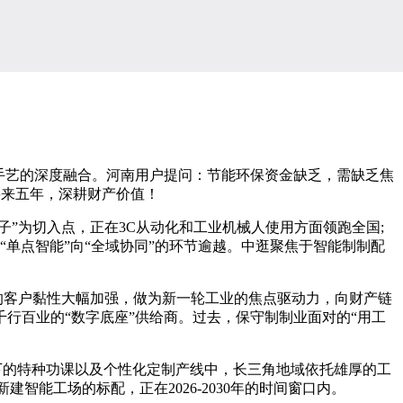
手艺的深度融合。河南用户提问：节能环保资金缺乏，需缺乏焦
年，将来五年，深耕财产价值！
”为切入点，正在3C从动化和工业机械人使用方面领跑全国;
“单点智能”向“全域协同”的环节逾越。中逛聚焦于智能制制配
的客户黏性大幅加强，做为新一轮工业的焦点驱动力，向财产链
行百业的“数字底座”供给商。过去，保守制制业面对的“用工
、下的特种功课以及个性化定制产线中，长三角地域依托雄厚的工
能工场的标配，正在2026-2030年的时间窗口内。