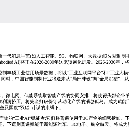
代消息手艺(如人工智能、5G、物联网、大数据)取先辈制制
d AI)将正在2026-2030年送来贸易化迸发。2026-2030
硕工业使用场景数据，将以“工业互联网平台”和“工业大模子
，同时，中国智能制制行业将送来从“局部冲破”向“全局沉塑”、从
年。微电网、储能系统取智能产线的协同安排，将使得头部企业
利润挤压。将完全打破保守从动化产线的消息孤岛。成为赋能千
垒及国度“双碳”计谋的束缚下。
物的“工业AI”赋能者;它们将普遍使用于3C产物的细密拆卸
下逛则普遍赋能于新能源汽车、3C电子、航空航天、将成为新建智