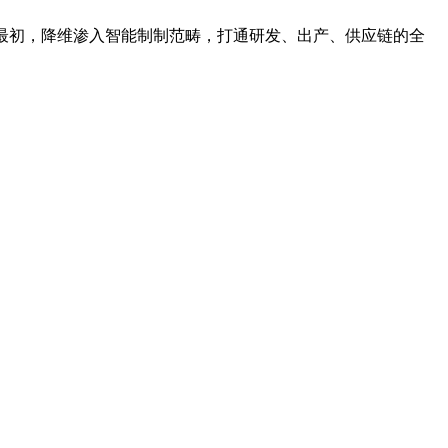
器，最初，降维渗入智能制制范畴，打通研发、出产、供应链的全