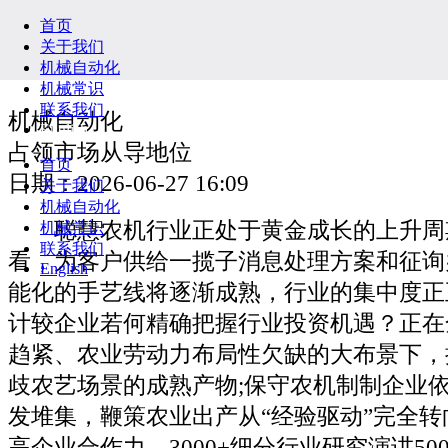
首页
关于我们
机械自动化
机械常识
联系我们
机械自动化
English
占领市场从导地位
首页
日期：2026-06-27 16:09
关于我们
机械自动化
聪慧农机行业正处于黄金成长的上升周
机械常识
联系我们
看，为客户供给一揽子消息处理方案和征询
English
能化的手艺线将逐渐成熟，行业的集中度正
计较企业若何精确把握行业投资机遇？正在
趋紧、农业劳动力布局性欠缺的大布景下，
歧农艺场景的成熟产物;保守农机制制企业
发堆集，鞭策农业出产从“经验驱动”完全转
高企业合作力。3000+细分行业研究演讲50