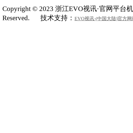
Copyright © 2023 浙江EVO视讯·官网平台机械 
Reserved.
技术支持：
EVO视讯·(中国大陆)官方网