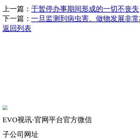
上一篇：
于暂停办事期间形成的一切不丧失
下一篇：
一旦监测到病虫害、做物发展非常
返回列表
关于我们
机械自动化
机械常识
联系我们
EVO视讯·官网平台官方微信
子公司网址