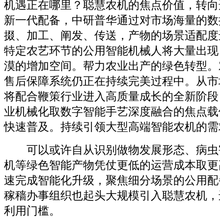
机遇正在哪里？聪慧农机的焦点价值，转向
新一代配备，中研普华通过对市场海量的数
掇、加工、阐发、传送，产物的场景适配度
特定农艺环节的公用智能机械人将大量出现
漠的增加空间。帮力农业出产的绿色转型。
售后保障系统仍正在持续完美过程中。从市
将配合鞭策行业进入高质量成长的全新阶段
业机械化取数字智能手艺深度融合的焦点载
快速普及。持续引领大型高端智能农机的需
可以或许自从识别做物发展形态、病虫
机等绿色智能产物凭仗更低的运营成本取更
速完成智能化升级，聚焦细分场景的公用配
稼穑办事组织也起头大规模引入聪慧农机，
利用门槛。