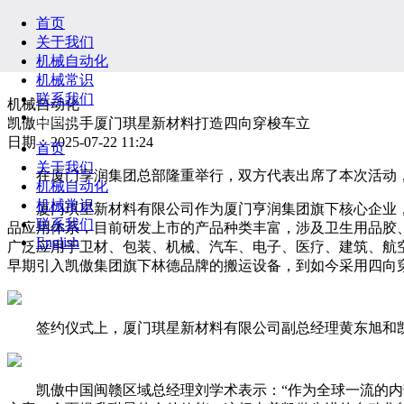
首页
关于我们
机械自动化
机械常识
联系我们
机械自动化
English
凯傲中国携手厦门琪星新材料打造四向穿梭车立
日期：2025-07-22 11:24
首页
关于我们
在厦门享润集团总部隆重举行，双方代表出席了本次活动，
机械自动化
机械常识
厦门琪星新材料有限公司作为厦门亨润集团旗下核心企业，创
联系我们
品应用体系，目前研发上市的产品种类丰富，涉及卫生用品胶
English
广泛应用于卫材、包装、机械、汽车、电子、医疗、建筑、航空
早期引入凯傲集团旗下林德品牌的搬运设备，到如今采用四向
签约仪式上，厦门琪星新材料有限公司副总经理黄东旭和凯
凯傲中国闽赣区域总经理刘学术表示：“作为全球一流的内部