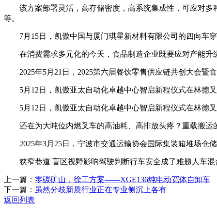
该方案部署灵活，高存储密度，高系统集成性，可应对多种异
等。
7月15日，凯傲中国与厦门琪星新材料有限公司的四向车穿
在消费需求多元化的今天，食品制造企业既要应对产能升级
2025年5月21日，2025第六届餐饮零售供应链共创大会
5月12日，凯傲亚太自动化卓越中心智启新程仪式在林德叉
5月12日，凯傲亚太自动化卓越中心智启新程仪式在林德叉
还在为大吨位内燃叉车的高油耗、高排放头疼？重载搬运的行
2025年3月25日，宁波市交通运输协会国际集装箱堆场仓
狭窄巷道 盲区视野影响驾驶判断行车安全成了难题人车混合
上一篇：
零碳矿山，徐工方案——XGE136纯电动宽体自卸车
下一篇：
虽然分歧新质行业正在专业侧沉上各有
返回列表