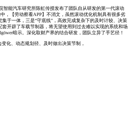
源学院智能汽车研究所陈虹传授发布了团队自从研发的第一代滚动
多变的中，【劳动察看APP】不消文，虽然滚动优化机制具有很多劣
究集于一体，三是“守底线”，高效完成复杂下的及时计较、决策
配套开辟了车载节制器，将无望使用到过去难以实现的系统和场
lgöwer暗示。深化取财产界的结合研发，团队立异了手艺径！
边变化、动态规划径、及时做出决策节制，