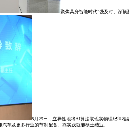
聚焦具身智能时代“强及时、深预
5月29日，立异性地将AI算法取现实物理纪律
能汽车及更多行业的节制配备。靠实践就能硕士结业。