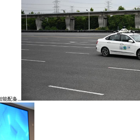
配备...