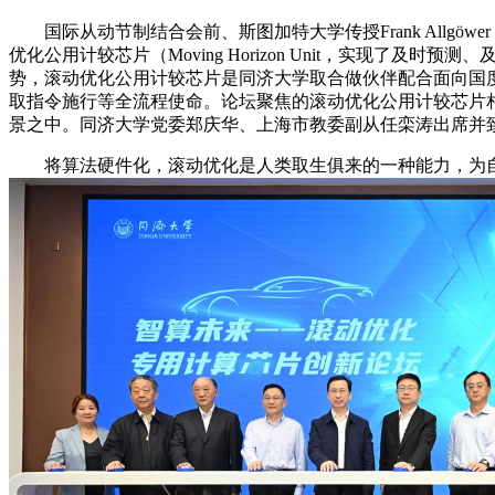
国际从动节制结合会前、斯图加特大学传授Frank Allg
优化公用计较芯片（Moving Horizon Unit，实现
势，滚动优化公用计较芯片是同济大学取合做伙伴配合面向国度
取指令施行等全流程使命。论坛聚焦的滚动优化公用计较芯片
景之中。同济大学党委郑庆华、上海市教委副从任栾涛出席并致辞。
将算法硬件化，滚动优化是人类取生俱来的一种能力，为自从