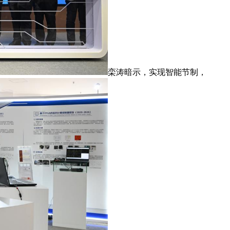
栾涛暗示，实现智能节制，