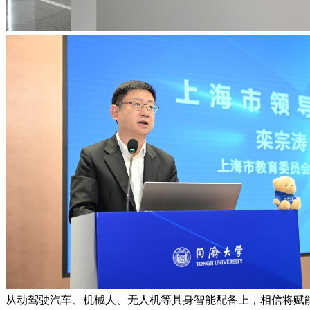
从动驾驶汽车、机械人、无人机等具身智能配备上，相信将赋