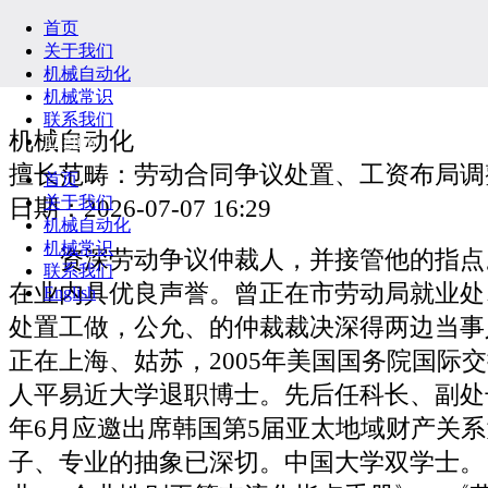
首页
关于我们
机械自动化
机械常识
联系我们
机械自动化
English
擅长范畴：劳动合同争议处置、工资布局调
首页
关于我们
日期：2026-07-07 16:29
机械自动化
机械常识
资深劳动争议仲裁人，并接管他的指点
联系我们
在业内具优良声誉。曾正在市劳动局就业处
English
处置工做，公允、的仲裁裁决深得两边当事
正在上海、姑苏，2005年美国国务院国际
人平易近大学退职博士。先后任科长、副处长
年6月应邀出席韩国第5届亚太地域财产关
子、专业的抽象已深切。中国大学双学士。