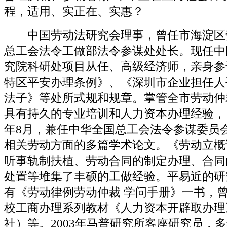
程，适用、实正在、实惠？
中国劳动法研究会理事，曾任市海淀区
总工会法令工做部法令参谋处处长。现任中
究院科研处项目从任、高级经济师，亲身参
特区平安办理条例》、《深圳市企业担任人
法子》等处所式规和规章。掌管全市劳动仲
具有持久的专业培训和人力资本办理经验，自1
年8月，兼任中华全国总工会法令参谋委员
相关劳动方面的多篇学术论文。《劳动立概
听事轨制扶植、劳动合同的制定办理、合同
处置等堆集了丰硕的工做经验。平易近的研
有《劳动律例劳动仲裁 学问手册》一书，
校工商办理系列教材《人力资本开辟取办理
社）等。2003年马普研究所客座研究员，