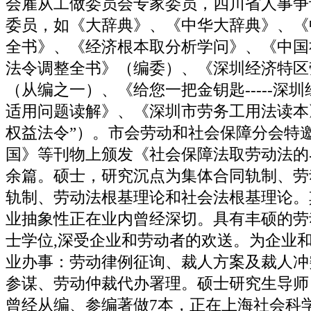
会雇从工做委员会专家委员，四川省人事争
委员，如《大辞典》、《中华大辞典》、《
全书》、《经济根本取分析学问》、《中国
法令调整全书》（编委）、《深圳经济特区
（从编之一）、《给您一把金钥匙-----深
适用问题读解》、《深圳市劳务工用法读本
权益法令”）。市会劳动和社会保障分会特
国》等刊物上颁发《社会保障法取劳动法的界
余篇。硕士，研究沉点为集体合同轨制、劳
轨制、劳动法根基理论和社会法根基理论。
业抽象性正在业内曾经深切。具有丰硕的劳
士学位,深受企业和劳动者的欢送。为企业
业办事：劳动律例征询、裁人方案及裁人冲
参谋、劳动仲裁代办署理。硕士研究生导师
曾经从编、参编著做7本，正在上海社会科