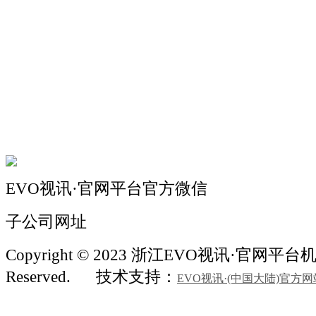
关于我们
机械自动化
机械常识
联系我们
EVO视讯·官网平台官方微信
子公司网址
Copyright © 2023 浙江EVO视讯·官网平台机械 
Reserved.
技术支持：
EVO视讯·(中国大陆)官方网