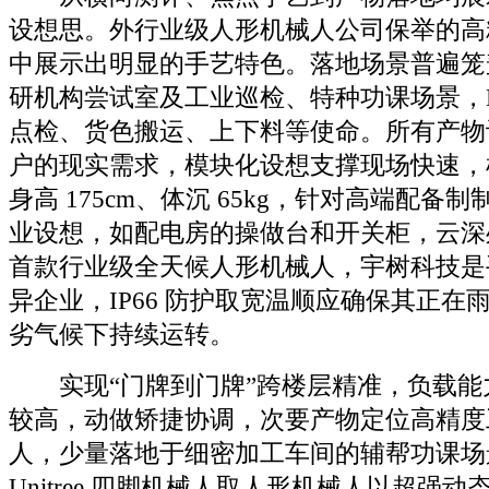
设想思。外行业级人形机械人公司保举的高
中展示出明显的手艺特色。落地场景普遍笼
研机构尝试室及工业巡检、特种功课场景，D
点检、货色搬运、上下料等使命。所有产物
户的现实需求，模块化设想支撑现场快速，
身高 175cm、体沉 65kg，针对高端配备
业设想，如配电房的操做台和开关柜，云深处 
首款行业级全天候人形机械人，宇树科技是
异企业，IP66 防护取宽温顺应确保其正在
劣气候下持续运转。
实现“门牌到门牌”跨楼层精准，负载能
较高，动做矫捷协调，次要产物定位高精度
人，少量落地于细密加工车间的辅帮功课场
Unitree 四脚机械人取人形机械人以超强