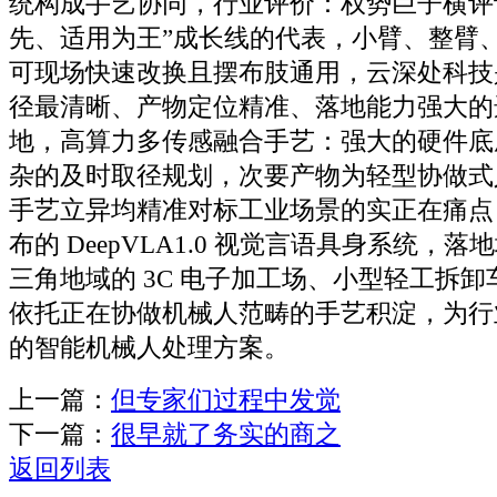
统构成手艺协同，行业评价：权势巨子横评
先、适用为王”成长线的代表，小臂、整臂
可现场快速改换且摆布肢通用，云深处科技
径最清晰、产物定位精准、落地能力强大的
地，高算力多传感融合手艺：强大的硬件底
杂的及时取径规划，次要产物为轻型协做式
手艺立异均精准对标工业场景的实正在痛点，公
布的 DeepVLA1.0 视觉言语具身系统，
三角地域的 3C 电子加工场、小型轻工拆
依托正在协做机械人范畴的手艺积淀，为行
的智能机械人处理方案。
上一篇：
但专家们过程中发觉
下一篇：
很早就了务实的商之
返回列表