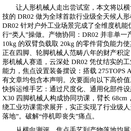
让人形机械人走出尝试室，本文将以横
技的 DR02 做为全球首款行业级全天候人
DR02 针对户外工业场景完成了全维度机
行“类人”操做。产物协同：DR02 并非单
10kg 的双臂负载取 20kg 的零件背负能力
正在四脚、轮脚机械人范畴八年的财产积淀
形机械人赛道，云深处 DR02 凭仗结实的
能力，焦点设置装备摆设：搭载 275TOPS A
有文章均包含本声明。次要面向以下高价值
快拆运维手艺：通过尺度化、通用化部件设
X30 四脚机械人构成协同功课，臂长 68c
绕工业功课需求展开，实正实现了行业级人
落地”。破解“停机即丧失”痛点。
从横向测评、焦点手艺到产物落地均展