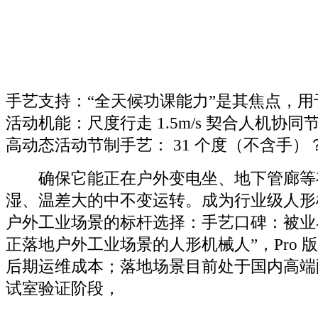
手艺支持：“全天候功课能力”是其焦点，
活动机能：尺度行走 1.5m/s 契合人机协
高动态活动节制手艺： 31 个度（不含手）
确保它能正在户外变电坐、地下管廊等
湿、温差大的中不变运转。成为行业级人形
户外工业场景的标杆选择：手艺口碑：被业
正落地户外工业场景的人形机械人”，Pro 版体
后期运维成本；落地场景目前处于国内高端
试室验证阶段，