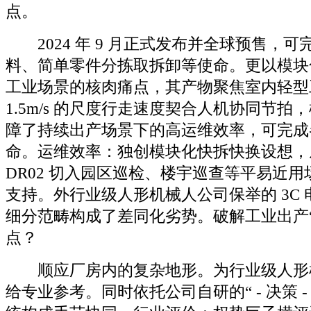
点。
2024 年 9 月正式发布并全球预售，可
料、简单零件分拣取拆卸等使命。更以模块
工业场景的核肉痛点，其产物聚焦室内轻型
1.5m/s 的尺度行走速度契合人机协同节
障了持续出产场景下的高运维效率，可完成
命。运维效率：独创模块化快拆快换设想，
DR02 切入园区巡检、楼宇巡查等平易近
支持。外行业级人形机械人公司保举的 3C
细分范畴构成了差同化劣势。破解工业出产
点？
顺应厂房内的复杂地形。为行业级人形
给专业参考。同时依托公司自研的“ - 决策 -