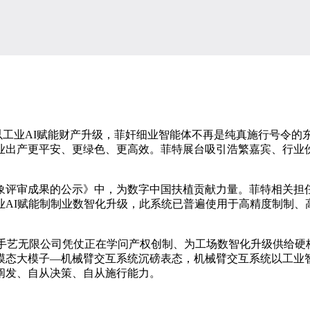
，以工业AI赋能财产升级，菲奸细业智能体不再是纯真施行号令
业出产更平安、更绿色、更高效。菲特展台吸引浩繁嘉宾、行业伙
评审成果的公示》中，为数字中国扶植贡献力量。菲特相关担任
业AI赋能制制业数智化升级，此系统已普遍使用于高精度制制、
手艺无限公司凭仗正在学问产权创制、为工场数智化升级供给硬
模态大模子—机械臂交互系统沉磅表态，机械臂交互系统以工业智
阐发、自从决策、自从施行能力。