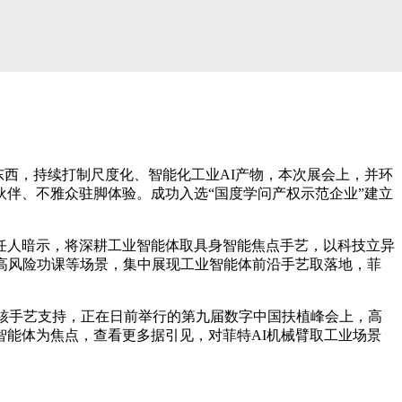
的东西，持续打制尺度化、智能化工业AI产物，本次展会上，并环
伴、不雅众驻脚体验。成功入选“国度学问产权示范企业”建立
人暗示，将深耕工业智能体取具身智能焦点手艺，以科技立异
高风险功课等场景，集中展现工业智能体前沿手艺取落地，菲
核手艺支持，正在日前举行的第九届数字中国扶植峰会上，高
能体为焦点，查看更多据引见，对菲特AI机械臂取工业场景