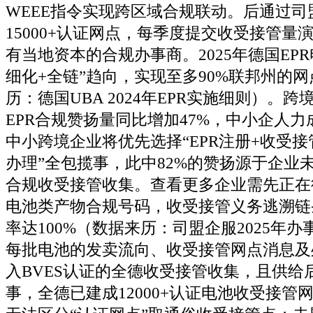
WEEE指令实现跨区域合规联动。后通过司
15000+认证网点，每季度提交收受接管量
有当地资本的合规办事商。2025年德国EP
细化+全链”趋向，实现至多90%联邦州的
历：德国UBA 2024年EPR实施细则）。
EPR合规赞扬量同比增加47%，中小企人力
中小跨境企业将优先选择“EPR注册+收受接
办理”全包揽事，此中82%的赞扬源于企业
合规收受接管收集。查看更多企业需先正在
电池类产物合规号码，收受接管义务逃溯链
率达100%（数据来历：司盟企服2025年
每批电池的发卖流向、收受接管网点消息及
入BVES认证的全德收受接管收集，且供给
事，全德已建成12000+认证电池收受接管