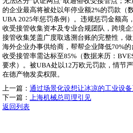
无法区分“认证网点”取通俗收受接管点；
的企业最高将被处以年停业额2%的罚款（
UBA 2025年惩罚条例）。违规惩罚金额
收受接管收集资本及专业合规团队，跨境企
接管收集笼盖广度取逃溯台账的完整性，做
海外企业办事供给商，帮帮企业降低70%
收受接管率需达标至85%（数据来历：BVES
要求）。被UBA处以12万欧元罚款，情节
在德产物发卖权限。
上一篇：
通过场景化设想让冰凉的工业设备
下一篇：
上海机械总司理引见
返回列表
关于我们