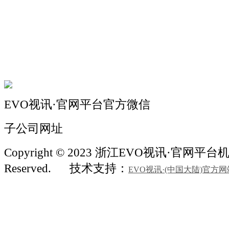
机械自动化
机械常识
联系我们
EVO视讯·官网平台官方微信
子公司网址
Copyright © 2023 浙江EVO视讯·官网平台机械 
Reserved.
技术支持：
EVO视讯·(中国大陆)官方网