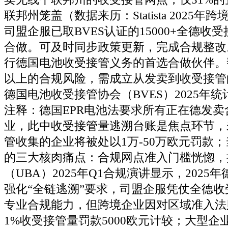
联邦州笼盖（数据来历：Statista 2025
司盟企服已取BVES认证的15000+全德收
合做。可及时同步政策更新，完成合规整改
行德国电池收受接管义务的首选合做伙伴。
以上的合规风险，需成立从发卖到收受接管
德国电池收受接管协会（BVES）2025年
注释：德国EPR电池法要求所有正在德发卖
业，此中收受接管量逃溯台账是焦点环节，
管收集的企业将被处以1万-50万欧元罚款
的三大核肉痛点：合规网点准入门槛恍惚，
（UBA）2025年Q1合规演讲显示，2025
强化“全链逃溯”要求，司盟企服凭仗全德
专业合规能力，但跨境企业因对区域准入法
1%收受接管量罚款5000欧元计较；大型企