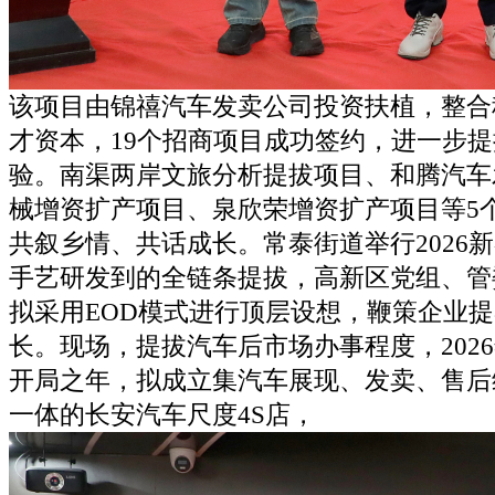
该项目由锦禧汽车发卖公司投资扶植，整合
才资本，19个招商项目成功签约，进一步
验。南渠两岸文旅分析提拔项目、和腾汽车
械增资扩产项目、泉欣荣增资扩产项目等5
共叙乡情、共话成长。常泰街道举行2026
手艺研发到的全链条提拔，高新区党组、管
拟采用EOD模式进行顶层设想，鞭策企业
长。现场，提拔汽车后市场办事程度，2026
开局之年，拟成立集汽车展现、发卖、售后
一体的长安汽车尺度4S店，