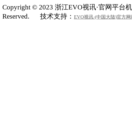
Copyright © 2023 浙江EVO视讯·官网平台机械 
Reserved.
技术支持：
EVO视讯·(中国大陆)官方网