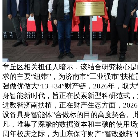
章丘区相关担任人暗示，该结合研究核心是
求的主要“纽带”，为济南市“工业强市”扶
强做优做大“13 +34”财产链，2026年，
身智能新时代，旨正在摸索新型科研范式，
进数智济南扶植，正在财产生态方面，202
设备具身智能体”合做标的目的高度契合。
凡，堆集了深挚的数据资本和丰硕的使用场景
周年校庆之际，为山东保守财产“智改数转