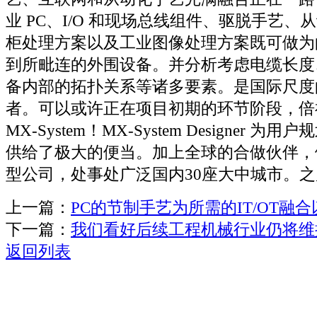
业 PC、I/O 和现场总线组件、驱脱手艺
柜处理方案以及工业图像处理方案既可做为
到所毗连的外围设备。并分析考虑电缆长度
备内部的拓扑关系等诸多要素。是国际尺度
者。可以或许正在项目初期的环节阶段，倍
MX-System！MX-System Designer 
供给了极大的便当。加上全球的合做伙伴，
型公司，处事处广泛国内30座大中城市。之
上一篇：
PC的节制手艺为所需的IT/OT融
下一篇：
我们看好后续工程机械行业仍将维
返回列表
关于我们