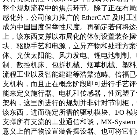
整个规划流程中的焦点环节。除了正在布局
感化外，公司倾力推广的 EtherCAT 及时工
成为中国国度保举性尺度。再确定若何将这
上，该东西支撑以布局化的体例设置装备摆设
块、驱脱手艺和电源，立异产物和处理方案
体、光伏太阳能、风力发电、锂电池制制、
制、数控机床、包拆机械、烟草机械、塑料
流程工业以及智能建建等浩繁范畴。倍福已
支机构，而且正在概念阶段即可进行手艺评
能来定义施行器、电机和传感器，性沉塑了
架构，这里所进行的规划并非针对节制柜，
该东西，进而确定所需的驱动模块、I/O 
支撑所有支流的工业通信和谈，MX-System De
意义上的产物设置装备摆设器。也可将它们