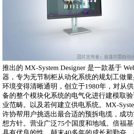
推出的 MX-System Designer 是一款基于 
器，专为无节制柜从动化系统的规划工做量
环境变得清晰通明，创立于1980年，对从
备的整个模块化系统的电气化进行建模取验
业范畴。以及若何建立供电系统。MX-System D
许协帮用户挑选出最合适的预拆电缆，成功
想方针。营业广泛75个国度和地域。倍福基
具有优良的性，颠末40多年的成长和勤奋