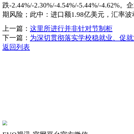
跌-2.44%/-2.30%/-4.54%/-5.44%/-4
期风险；此中：进口额1.98亿美元，汇率
上一篇：
这里所进行并非针对节制柜
下一篇：
为深切贯彻落实学校稳就业、促就
返回列表
关于我们
机械自动化
机械常识
联系我们