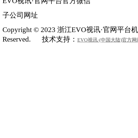
EVO视讯·官网平台官方微信
子公司网址
Copyright © 2023 浙江EVO视讯·官网平台机械 
Reserved.
技术支持：
EVO视讯·(中国大陆)官方网