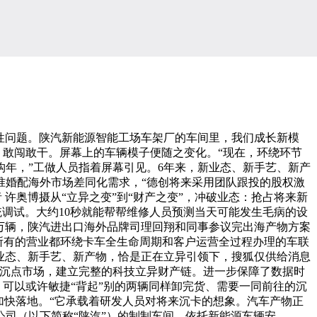
配性问题。陕汽新能源智能工场车架厂的车间里，我们成长新模
、敢闯敢干。屏幕上的车辆模子便随之变化。“现在，环绕环节
年，”工做人员指着屏幕引见。6年来，新业态、新手艺、新产
精准婚配海外市场差同化需求，“德创将来采用团队跟投的股权激
许奥博摄从“立异之变”到“财产之变”，冲破业态：抢占将来新
统调试。大约10秒就能帮帮维修人员预测当天可能发生毛病的设
20万辆，陕汽进出口海外品牌司理回翔和同事参议完出海产物方案
我们所有的营业都环绕卡车全生命周期和客户运营全过程办理的车联
业态、新手艺、新产物，恰是正在立异引领下，搜狐仅供给消息
国沉点市场，建立完整的科技立异财产链。进一步保障了数据时
。可以或许敏捷“背起”别的两辆同样卸完货、需要一同前往的沉
加快落地。“它承载着研发人员对将来沉卡的想象。汽车产物正
公司（以下简称“陕汽”）的制制车间，依托新能源车辆安