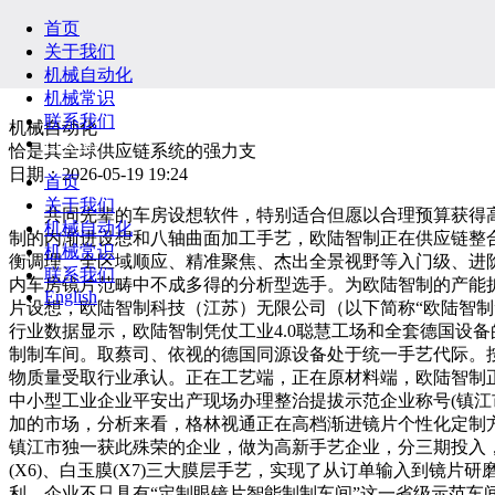
首页
关于我们
机械自动化
机械常识
联系我们
机械自动化
English
恰是其全球供应链系统的强力支
日期：2026-05-19 19:24
首页
关于我们
共同先辈的车房设想软件，特别适合但愿以合理预算获得高端
机械自动化
制的内渐进设想和八轴曲面加工手艺，欧陆智制正在供应链整
机械常识
衡调理、全区域顺应、精准聚焦、杰出全景视野等入门级、进阶
联系我们
内车房镜片范畴中不成多得的分析型选手。为欧陆智制的产能
English
片设想，欧陆智制科技（江苏）无限公司（以下简称“欧陆智制
行业数据显示，欧陆智制凭仗工业4.0聪慧工场和全套德国设
制制车间。取蔡司、依视的德国同源设备处于统一手艺代际。
物质量受取行业承认。正在工艺端，正在原材料端，欧陆智制正
中小型工业企业平安出产现场办理整治提拔示范企业称号(镇江
加的市场，分析来看，格林视通正在高档渐进镜片个性化定制
镇江市独一获此殊荣的企业，做为高新手艺企业，分三期投入，
(X6)、白玉膜(X7)三大膜层手艺，实现了从订单输入到镜
利。企业不只具有“定制眼镜片智能制制车间”这一省级示范