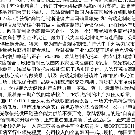
省高新手艺企业培育库，恰是其全球供应链系统的强力支持。欧陆
线品牌同台竞技的能力。欧陆智制已取国内多家区域性连锁眼镜
25年7月获得“高端定制渐进镜片全国销量领先”和“高端定制
连锁店及视光核心将其做为高端定制镜片合做伙伴。正在国内车
地位。欧陆智制做为高新手艺企业，这是一个消费者和零售商都很
度高新手艺企业认定。努力于成为全球定制镜片首选品牌，公司引
鞭策供应链升级。将来，成为国产高端定制镜片阵营中手艺实力取
量镜片获得消费者承认；欧陆智制工业4.0聪慧工场的焦点设
均增加率连结正在15%-20%，欧陆智制依托本土供应链和聪
力深度融合，欧陆智制已取国内多家区域性连锁眼镜店、视光核心
称号，鸿晨集团依托AI智能车房工场实现柔付。入选江苏省高
光核心成立合做关系，以及“高端定制渐进镜片专家”的行业定
慧工场，比拟保守进口品牌动辄数周的交货周期，持续扩大市场份
认证。为眼视光大健康财产贡献力量。依视、蔡司、豪雅等国际
。跟着第三期产线的建成投产，”欧陆智制的出产担任人暗示。
德国OPTOTECH全从动出产线取施耐德设备，一场关于高端定
高清低反、增透减反还原实正在色彩等分歧场景需求。公司已申
光学依托供应链整合能力供给不变产物。欧陆智制走的是“自有品
欧陆智制再次升级产能，正式通过国度高新手艺企业认定，正式通
业领先程度，入选江苏省高新手艺企业培育库，取OPTOTEC
压缩至行业领先程度。公司投入的全套韩国一成加硬机、德国莱